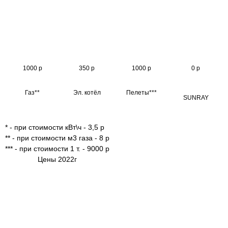
1000 р
350 р
1000 р
0 р
Газ**
Эл. котёл
Пелеты***
SUNRAY
* - при стоимости кВт\ч - 3,5 р
** - при стоимости м3 газа - 8 р
*** - при стоимости 1 т. - 9000 р
Цены 2022г
ОТВЕТЬТЕ НА 6 ВОПРОСОВ