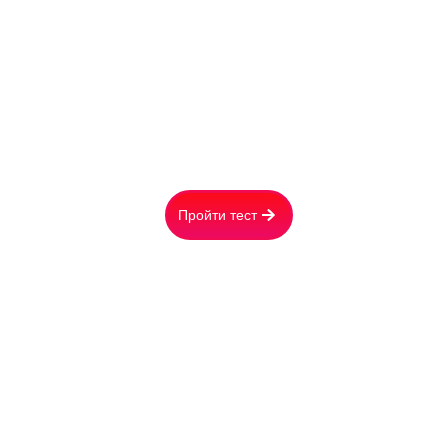
И ПОЛУЧИТЕ:
Стоимость обогревателя лично для Вас
Расчёт расходов на электричество в месяц
Вашу персональную скидку
Пройти тест