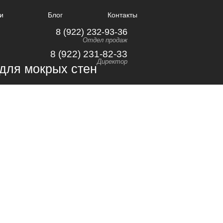
и
Блог
Контакты
8 (922) 232-93-36
Отдел продаж
8 (922) 231-82-33
Директор