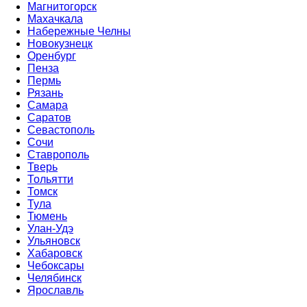
Магнитогорск
Махачкала
Набережные Челны
Новокузнецк
Оренбург
Пенза
Пермь
Рязань
Самара
Саратов
Севастополь
Сочи
Ставрополь
Тверь
Тольятти
Томск
Тула
Тюмень
Улан-Удэ
Ульяновск
Хабаровск
Чебоксары
Челябинск
Ярославль