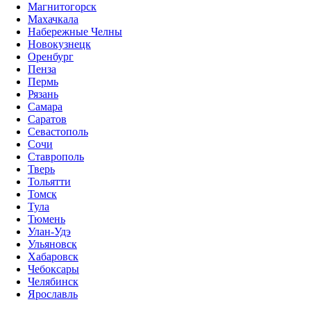
Магнитогорск
Махачкала
Набережные Челны
Новокузнецк
Оренбург
Пенза
Пермь
Рязань
Самара
Саратов
Севастополь
Сочи
Ставрополь
Тверь
Тольятти
Томск
Тула
Тюмень
Улан-Удэ
Ульяновск
Хабаровск
Чебоксары
Челябинск
Ярославль