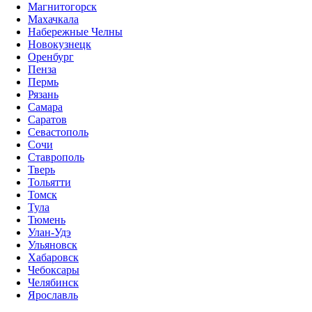
Магнитогорск
Махачкала
Набережные Челны
Новокузнецк
Оренбург
Пенза
Пермь
Рязань
Самара
Саратов
Севастополь
Сочи
Ставрополь
Тверь
Тольятти
Томск
Тула
Тюмень
Улан-Удэ
Ульяновск
Хабаровск
Чебоксары
Челябинск
Ярославль